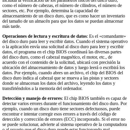
incluida la verificación de los parámetros físicos del disco duro,
como el número de cabezas, el número de cilindros, el número de
sectores, etc. Por ejemplo, determina la capacidad de
almacenamiento de un disco duro, que es como hacer un inventario
del tamaño de un almacén para que los datos se puedan almacenar
más tarde.
Operaciones de lectura y escritura de datos
: Es el «comandante»
del disco duro para leer y escribir datos. Cuando el sistema operativo
o la aplicación envía una solicitud al disco duro para leer y escribir
datos, el programa en el chip BIOS coordinará las diversas partes
del disco duro, como el cabezal magnético, el motor, etc., de
acuerdo con el contenido de la solicitud, ubicará con precisión la
ubicación del almacenamiento de datos y luego leerá o escribirá los
datos. Por ejemplo, cuando abres un archivo, el chip del BIOS del
disco duro indica al cabezal que se mueva a las pistas y sectores
donde se almacenan los datos del archivo, leyendo los datos y
transfiriéndolos a la memoria del ordenador.
Detección y manejo de errores
: El chip BIOS también es capaz de
detectar varios errores durante el funcionamiento del disco duro. Por
ejemplo, cuando un disco duro tiene sectores defectuosos, puede
encontrar e intentar corregir esos errores a través del código de
detección y corrección de errores (ECC) incorporado. Si el error no
se puede solucionar, advierte al sistema operativo de la computadora
o al usuario que el disco duro puede estar funcionando mal.