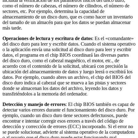
incluida la verificación de los parámetros físicos del disco duro,
como el número de cabezas, el número de cilindros, el número de
sectores, etc. Por ejemplo, determina la capacidad de
almacenamiento de un disco duro, que es como hacer un inventario
del tamaño de un almacén para que los datos se puedan almacenar
más tarde.
Operaciones de lectura y escritura de datos
: Es el «comandante»
del disco duro para leer y escribir datos. Cuando el sistema operativo
o la aplicación envía una solicitud al disco duro para leer y escribir
datos, el programa en el chip BIOS coordinará las diversas partes
del disco duro, como el cabezal magnético, el motor, etc., de
acuerdo con el contenido de la solicitud, ubicará con precisión la
ubicación del almacenamiento de datos y luego leerá o escribirá los
datos. Por ejemplo, cuando abres un archivo, el chip del BIOS del
disco duro indica al cabezal que se mueva a las pistas y sectores
donde se almacenan los datos del archivo, leyendo los datos y
transfiriéndolos a la memoria del ordenador.
Detección y manejo de errores
: El chip BIOS también es capaz de
detectar varios errores durante el funcionamiento del disco duro. Por
ejemplo, cuando un disco duro tiene sectores defectuosos, puede
encontrar e intentar corregir esos errores a través del código de
detección y corrección de errores (ECC) incorporado. Si el error no
se puede solucionar, advierte al sistema operativo de la computadora
o al usuario que el disco duro puede estar funcionando mal.