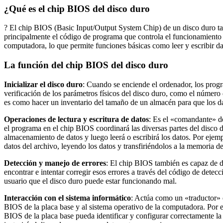
¿Qué es el chip BIOS del disco duro
? El chip BIOS (Basic Input/Output System Chip) de un disco duro 
principalmente el código de programa que controla el funcionamiento 
computadora, lo que permite funciones básicas como leer y escribir da
La función del chip BIOS del disco duro
Inicializar el disco duro
: Cuando se enciende el ordenador, los progra
verificación de los parámetros físicos del disco duro, como el número
es como hacer un inventario del tamaño de un almacén para que los d
Operaciones de lectura y escritura de datos
: Es el «comandante» del
el programa en el chip BIOS coordinará las diversas partes del disco d
almacenamiento de datos y luego leerá o escribirá los datos. Por ejem
datos del archivo, leyendo los datos y transfiriéndolos a la memoria d
Detección y manejo de errores
: El chip BIOS también es capaz de de
encontrar e intentar corregir esos errores a través del código de detec
usuario que el disco duro puede estar funcionando mal.
Interacción con el sistema informático
: Actúa como un «traductor» e
BIOS de la placa base y al sistema operativo de la computadora. Por e
BIOS de la placa base pueda identificar y configurar correctamente l