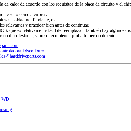
ola de calor de acuerdo con los requisitos de la placa de circuito y el ch
rente y no cometa errores.
inzas, soldadura, fundente, etc.
s relevantes y practicar bien antes de continuar.
BIOS, que es relativamente fácil de reemplazar. También hay algunos dis
rsonal profesional, y no se recomienda probarlo personalmente.
veparts.com
ontroladora Disco Duro
ales@harddriveparts.com
ro WD
amsung