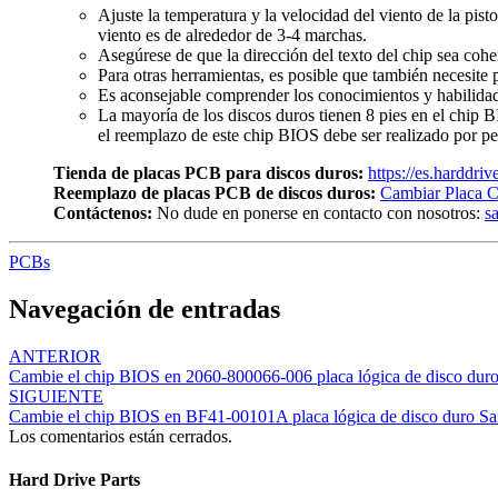
Ajuste la temperatura y la velocidad del viento de la pist
viento es de alrededor de 3-4 marchas.
Asegúrese de que la dirección del texto del chip sea cohe
Para otras herramientas, es posible que también necesite p
Es aconsejable comprender los conocimientos y habilidade
La mayoría de los discos duros tienen 8 pies en el chip 
el reemplazo de este chip BIOS debe ser realizado por pe
Tienda de placas PCB para discos duros:
https://es.harddri
Reemplazo de placas PCB de discos duros:
Cambiar Placa C
Contáctenos:
No dude en ponerse en contacto con nosotros:
s
PCBs
Navegación de entradas
ANTERIOR
Cambie el chip BIOS en 2060-800066-006 placa lógica de disco du
SIGUIENTE
Cambie el chip BIOS en BF41-00101A placa lógica de disco duro S
Los comentarios están cerrados.
Hard Drive Parts