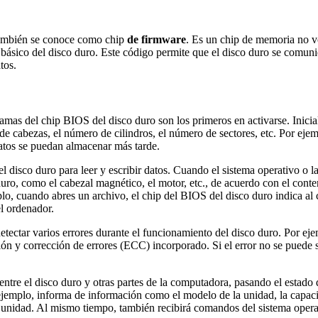
también se conoce como chip
de firmware
. Es un chip de memoria no v
básico del disco duro. Este código permite que el disco duro se comuniq
tos.
mas del chip BIOS del disco duro son los primeros en activarse. Inicializ
 de cabezas, el número de cilindros, el número de sectores, etc. Por e
atos se puedan almacenar más tarde.
 disco duro para leer y escribir datos. Cuando el sistema operativo o la 
uro, como el cabezal magnético, el motor, etc., de acuerdo con el conten
plo, cuando abres un archivo, el chip del BIOS del disco duro indica al
el ordenador.
tectar varios errores durante el funcionamiento del disco duro. Por ej
ción y corrección de errores (ECC) incorporado. Si el error no se puede 
ntre el disco duro y otras partes de la computadora, pasando el estado 
jemplo, informa de información como el modelo de la unidad, la capacidad
a unidad. Al mismo tiempo, también recibirá comandos del sistema oper