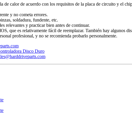
ola de calor de acuerdo con los requisitos de la placa de circuito y el ch
rente y no cometa errores.
inzas, soldadura, fundente, etc.
s relevantes y practicar bien antes de continuar.
BIOS, que es relativamente fácil de reemplazar. También hay algunos dis
rsonal profesional, y no se recomienda probarlo personalmente.
veparts.com
ontroladora Disco Duro
ales@harddriveparts.com
te
te