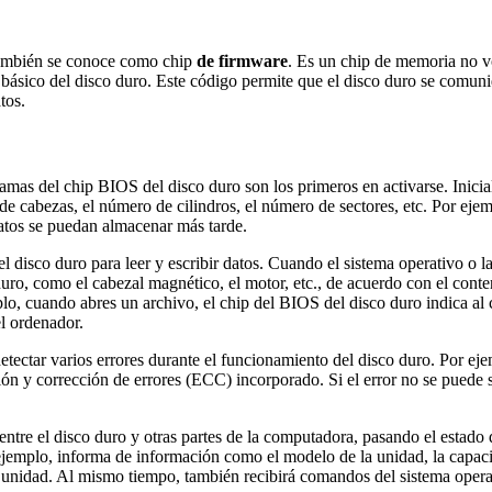
también se conoce como chip
de firmware
. Es un chip de memoria no v
básico del disco duro. Este código permite que el disco duro se comuniq
tos.
mas del chip BIOS del disco duro son los primeros en activarse. Inicializ
 de cabezas, el número de cilindros, el número de sectores, etc. Por e
atos se puedan almacenar más tarde.
 disco duro para leer y escribir datos. Cuando el sistema operativo o la 
uro, como el cabezal magnético, el motor, etc., de acuerdo con el conten
plo, cuando abres un archivo, el chip del BIOS del disco duro indica al
el ordenador.
tectar varios errores durante el funcionamiento del disco duro. Por ej
ción y corrección de errores (ECC) incorporado. Si el error no se puede 
ntre el disco duro y otras partes de la computadora, pasando el estado 
jemplo, informa de información como el modelo de la unidad, la capacidad
a unidad. Al mismo tiempo, también recibirá comandos del sistema oper