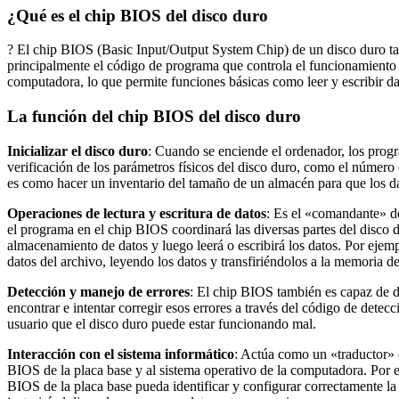
¿Qué es el chip BIOS del disco duro
? El chip BIOS (Basic Input/Output System Chip) de un disco duro 
principalmente el código de programa que controla el funcionamiento 
computadora, lo que permite funciones básicas como leer y escribir da
La función del chip BIOS del disco duro
Inicializar el disco duro
: Cuando se enciende el ordenador, los progra
verificación de los parámetros físicos del disco duro, como el número
es como hacer un inventario del tamaño de un almacén para que los d
Operaciones de lectura y escritura de datos
: Es el «comandante» del
el programa en el chip BIOS coordinará las diversas partes del disco d
almacenamiento de datos y luego leerá o escribirá los datos. Por ejem
datos del archivo, leyendo los datos y transfiriéndolos a la memoria d
Detección y manejo de errores
: El chip BIOS también es capaz de de
encontrar e intentar corregir esos errores a través del código de detec
usuario que el disco duro puede estar funcionando mal.
Interacción con el sistema informático
: Actúa como un «traductor» e
BIOS de la placa base y al sistema operativo de la computadora. Por e
BIOS de la placa base pueda identificar y configurar correctamente l