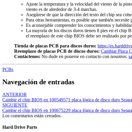
Ajuste la temperatura y la velocidad del viento de la pist
viento es de alrededor de 3-4 marchas.
Asegúrese de que la dirección del texto del chip sea cohe
Para otras herramientas, es posible que también necesite p
Es aconsejable comprender los conocimientos y habilidade
La mayoría de los discos duros tienen 8 pies en el chip 
el reemplazo de este chip BIOS debe ser realizado por pe
Tienda de placas PCB para discos duros:
https://es.harddri
Reemplazo de placas PCB de discos duros:
Cambiar Placa C
Contáctenos:
No dude en ponerse en contacto con nosotros:
s
PCBs
Navegación de entradas
ANTERIOR
Cambie el chip BIOS en 100549571 placa lógica de disco duro Seaga
SIGUIENTE
Cambie el chip BIOS en 100675229 placa lógica de disco duro Seaga
Los comentarios están cerrados.
Hard Drive Parts