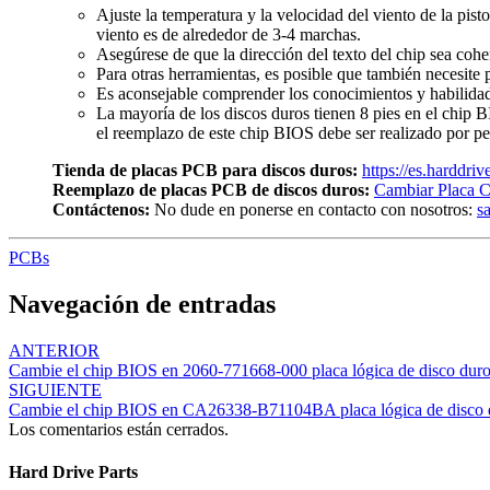
Ajuste la temperatura y la velocidad del viento de la pist
viento es de alrededor de 3-4 marchas.
Asegúrese de que la dirección del texto del chip sea cohe
Para otras herramientas, es posible que también necesite p
Es aconsejable comprender los conocimientos y habilidade
La mayoría de los discos duros tienen 8 pies en el chip 
el reemplazo de este chip BIOS debe ser realizado por pe
Tienda de placas PCB para discos duros:
https://es.harddri
Reemplazo de placas PCB de discos duros:
Cambiar Placa C
Contáctenos:
No dude en ponerse en contacto con nosotros:
s
PCBs
Navegación de entradas
ANTERIOR
Cambie el chip BIOS en 2060-771668-000 placa lógica de disco du
SIGUIENTE
Cambie el chip BIOS en CA26338-B71104BA placa lógica de disco d
Los comentarios están cerrados.
Hard Drive Parts