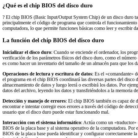
¿Qué es el chip BIOS del disco duro
? El chip BIOS (Basic Input/Output System Chip) de un disco duro 
principalmente el código de programa que controla el funcionamiento 
computadora, lo que permite funciones básicas como leer y escribir da
La función del chip BIOS del disco duro
Inicializar el disco duro
: Cuando se enciende el ordenador, los progra
verificación de los parámetros físicos del disco duro, como el número
es como hacer un inventario del tamaño de un almacén para que los d
Operaciones de lectura y escritura de datos
: Es el «comandante» del
el programa en el chip BIOS coordinará las diversas partes del disco d
almacenamiento de datos y luego leerá o escribirá los datos. Por ejem
datos del archivo, leyendo los datos y transfiriéndolos a la memoria d
Detección y manejo de errores
: El chip BIOS también es capaz de de
encontrar e intentar corregir esos errores a través del código de detec
usuario que el disco duro puede estar funcionando mal.
Interacción con el sistema informático
: Actúa como un «traductor» e
BIOS de la placa base y al sistema operativo de la computadora. Por e
BIOS de la placa base pueda identificar y configurar correctamente l