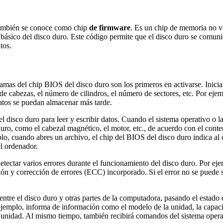
también se conoce como chip
de firmware
. Es un chip de memoria no v
básico del disco duro. Este código permite que el disco duro se comuniq
tos.
mas del chip BIOS del disco duro son los primeros en activarse. Inicializ
 de cabezas, el número de cilindros, el número de sectores, etc. Por e
atos se puedan almacenar más tarde.
 disco duro para leer y escribir datos. Cuando el sistema operativo o la 
uro, como el cabezal magnético, el motor, etc., de acuerdo con el conten
plo, cuando abres un archivo, el chip del BIOS del disco duro indica al
el ordenador.
tectar varios errores durante el funcionamiento del disco duro. Por ej
ción y corrección de errores (ECC) incorporado. Si el error no se puede 
ntre el disco duro y otras partes de la computadora, pasando el estado 
jemplo, informa de información como el modelo de la unidad, la capacidad
a unidad. Al mismo tiempo, también recibirá comandos del sistema oper