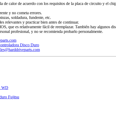
ola de calor de acuerdo con los requisitos de la placa de circuito y el ch
rente y no cometa errores.
inzas, soldadura, fundente, etc.
s relevantes y practicar bien antes de continuar.
BIOS, que es relativamente fácil de reemplazar. También hay algunos dis
rsonal profesional, y no se recomienda probarlo personalmente.
veparts.com
ontroladora Disco Duro
ales@harddriveparts.com
ro WD
uro Fujitsu