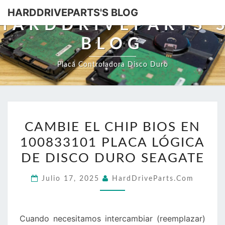
HARDDRIVEPARTS'S BLOG
HARDDRIVEPARTS'
BLOG
Placa Controladora Disco Duro
CAMBIE
CAMBIE EL CHIP BIOS EN
EL
100833101 PLACA LÓGICA
CHIP
BIOS
DE DISCO DURO SEAGATE
EN
Julio 17, 2025
HardDriveParts.com
100833101
PLACA
LÓGICA
Cuando necesitamos intercambiar (reemplazar)
DE