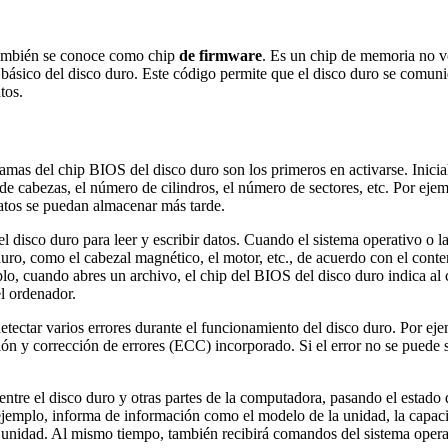
también se conoce como chip
de firmware
. Es un chip de memoria no v
básico del disco duro. Este código permite que el disco duro se comuniq
tos.
mas del chip BIOS del disco duro son los primeros en activarse. Inicializ
 de cabezas, el número de cilindros, el número de sectores, etc. Por e
atos se puedan almacenar más tarde.
 disco duro para leer y escribir datos. Cuando el sistema operativo o la 
uro, como el cabezal magnético, el motor, etc., de acuerdo con el conten
plo, cuando abres un archivo, el chip del BIOS del disco duro indica al
el ordenador.
tectar varios errores durante el funcionamiento del disco duro. Por ej
ción y corrección de errores (ECC) incorporado. Si el error no se puede 
ntre el disco duro y otras partes de la computadora, pasando el estado 
jemplo, informa de información como el modelo de la unidad, la capacidad
a unidad. Al mismo tiempo, también recibirá comandos del sistema oper