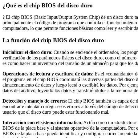
¿Qué es el chip BIOS del disco duro
? El chip BIOS (Basic Input/Output System Chip) de un disco duro 
principalmente el código de programa que controla el funcionamiento 
computadora, lo que permite funciones básicas como leer y escribir da
La función del chip BIOS del disco duro
Inicializar el disco duro
: Cuando se enciende el ordenador, los progra
verificación de los parámetros físicos del disco duro, como el número
es como hacer un inventario del tamaño de un almacén para que los d
Operaciones de lectura y escritura de datos
: Es el «comandante» del
el programa en el chip BIOS coordinará las diversas partes del disco d
almacenamiento de datos y luego leerá o escribirá los datos. Por ejem
datos del archivo, leyendo los datos y transfiriéndolos a la memoria d
Detección y manejo de errores
: El chip BIOS también es capaz de de
encontrar e intentar corregir esos errores a través del código de detec
usuario que el disco duro puede estar funcionando mal.
Interacción con el sistema informático
: Actúa como un «traductor» e
BIOS de la placa base y al sistema operativo de la computadora. Por e
BIOS de la placa base pueda identificar y configurar correctamente l