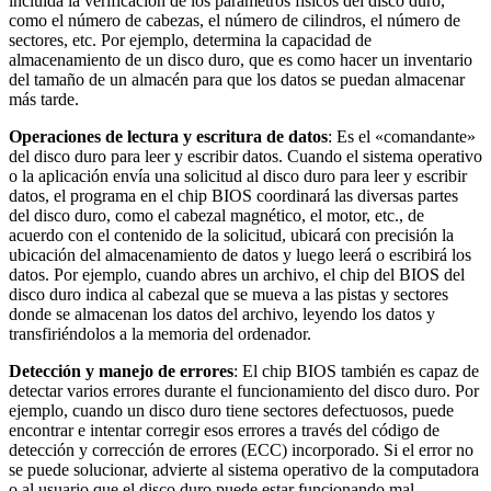
incluida la verificación de los parámetros físicos del disco duro,
como el número de cabezas, el número de cilindros, el número de
sectores, etc. Por ejemplo, determina la capacidad de
almacenamiento de un disco duro, que es como hacer un inventario
del tamaño de un almacén para que los datos se puedan almacenar
más tarde.
Operaciones de lectura y escritura de datos
: Es el «comandante»
del disco duro para leer y escribir datos. Cuando el sistema operativo
o la aplicación envía una solicitud al disco duro para leer y escribir
datos, el programa en el chip BIOS coordinará las diversas partes
del disco duro, como el cabezal magnético, el motor, etc., de
acuerdo con el contenido de la solicitud, ubicará con precisión la
ubicación del almacenamiento de datos y luego leerá o escribirá los
datos. Por ejemplo, cuando abres un archivo, el chip del BIOS del
disco duro indica al cabezal que se mueva a las pistas y sectores
donde se almacenan los datos del archivo, leyendo los datos y
transfiriéndolos a la memoria del ordenador.
Detección y manejo de errores
: El chip BIOS también es capaz de
detectar varios errores durante el funcionamiento del disco duro. Por
ejemplo, cuando un disco duro tiene sectores defectuosos, puede
encontrar e intentar corregir esos errores a través del código de
detección y corrección de errores (ECC) incorporado. Si el error no
se puede solucionar, advierte al sistema operativo de la computadora
o al usuario que el disco duro puede estar funcionando mal.