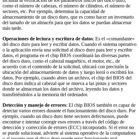
incluida la verificación de los parámetros físicos del disco duro,
como el número de cabezas, el número de cilindros, el número de
sectores, etc. Por ejemplo, determina la capacidad de
almacenamiento de un disco duro, que es como hacer un inventario
del tamaño de un almacén para que los datos se puedan almacenar
más tarde.
Operaciones de lectura y escritura de datos
: Es el «comandante»
del disco duro para leer y escribir datos. Cuando el sistema operativo
o la aplicación envía una solicitud al disco duro para leer y escribir
datos, el programa en el chip BIOS coordinará las diversas partes
del disco duro, como el cabezal magnético, el motor, etc., de
acuerdo con el contenido de la solicitud, ubicará con precisión la
ubicación del almacenamiento de datos y luego leerá o escribirá los
datos. Por ejemplo, cuando abres un archivo, el chip del BIOS del
disco duro indica al cabezal que se mueva a las pistas y sectores
donde se almacenan los datos del archivo, leyendo los datos y
transfiriéndolos a la memoria del ordenador.
Detección y manejo de errores
: El chip BIOS también es capaz de
detectar varios errores durante el funcionamiento del disco duro. Por
ejemplo, cuando un disco duro tiene sectores defectuosos, puede
encontrar e intentar corregir esos errores a través del código de
detección y corrección de errores (ECC) incorporado. Si el error no
se puede solucionar, advierte al sistema operativo de la computadora
o al usuario que el disco duro puede estar funcionando mal.