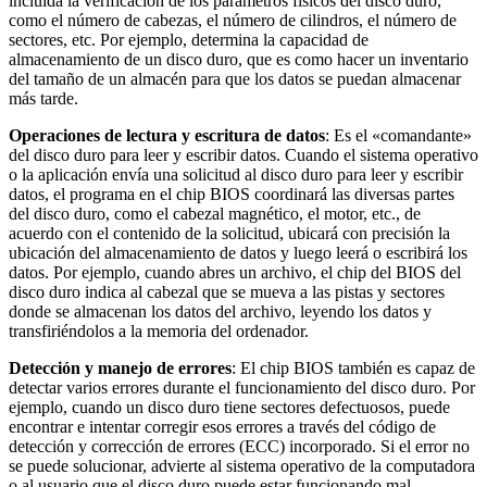
incluida la verificación de los parámetros físicos del disco duro,
como el número de cabezas, el número de cilindros, el número de
sectores, etc. Por ejemplo, determina la capacidad de
almacenamiento de un disco duro, que es como hacer un inventario
del tamaño de un almacén para que los datos se puedan almacenar
más tarde.
Operaciones de lectura y escritura de datos
: Es el «comandante»
del disco duro para leer y escribir datos. Cuando el sistema operativo
o la aplicación envía una solicitud al disco duro para leer y escribir
datos, el programa en el chip BIOS coordinará las diversas partes
del disco duro, como el cabezal magnético, el motor, etc., de
acuerdo con el contenido de la solicitud, ubicará con precisión la
ubicación del almacenamiento de datos y luego leerá o escribirá los
datos. Por ejemplo, cuando abres un archivo, el chip del BIOS del
disco duro indica al cabezal que se mueva a las pistas y sectores
donde se almacenan los datos del archivo, leyendo los datos y
transfiriéndolos a la memoria del ordenador.
Detección y manejo de errores
: El chip BIOS también es capaz de
detectar varios errores durante el funcionamiento del disco duro. Por
ejemplo, cuando un disco duro tiene sectores defectuosos, puede
encontrar e intentar corregir esos errores a través del código de
detección y corrección de errores (ECC) incorporado. Si el error no
se puede solucionar, advierte al sistema operativo de la computadora
o al usuario que el disco duro puede estar funcionando mal.