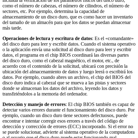
incluida la verificación de los parámetros físicos del disco duro,
como el número de cabezas, el número de cilindros, el número de
sectores, etc. Por ejemplo, determina la capacidad de
almacenamiento de un disco duro, que es como hacer un inventario
del tamaño de un almacén para que los datos se puedan almacenar
más tarde.
Operaciones de lectura y escritura de datos
: Es el «comandante»
del disco duro para leer y escribir datos. Cuando el sistema operativo
o la aplicación envía una solicitud al disco duro para leer y escribir
datos, el programa en el chip BIOS coordinará las diversas partes
del disco duro, como el cabezal magnético, el motor, etc., de
acuerdo con el contenido de la solicitud, ubicará con precisión la
ubicación del almacenamiento de datos y luego leerá o escribirá los
datos. Por ejemplo, cuando abres un archivo, el chip del BIOS del
disco duro indica al cabezal que se mueva a las pistas y sectores
donde se almacenan los datos del archivo, leyendo los datos y
transfiriéndolos a la memoria del ordenador.
Detección y manejo de errores
: El chip BIOS también es capaz de
detectar varios errores durante el funcionamiento del disco duro. Por
ejemplo, cuando un disco duro tiene sectores defectuosos, puede
encontrar e intentar corregir esos errores a través del código de
detección y corrección de errores (ECC) incorporado. Si el error no
se puede solucionar, advierte al sistema operativo de la computadora
o al usuario que el disco duro puede estar funcionando mal.