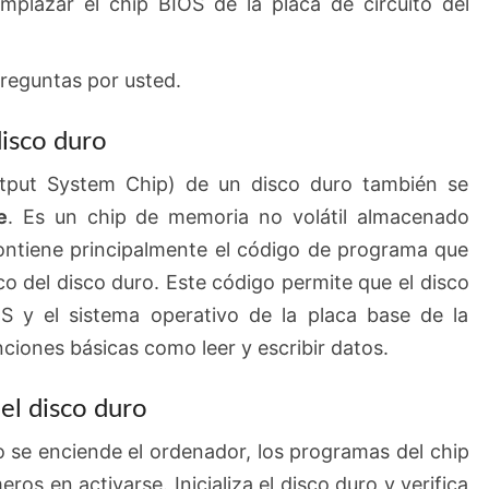
mplazar el chip BIOS de la placa de circuito del
preguntas por usted.
disco duro
utput System Chip) de un disco duro también se
e
. Es un chip de memoria no volátil almacenado
ontiene principalmente el código de programa que
co del disco duro. Este código permite que el disco
 y el sistema operativo de la placa base de la
ciones básicas como leer y escribir datos.
el disco duro
 se enciende el ordenador, los programas del chip
ros en activarse. Inicializa el disco duro y verifica