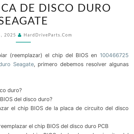
CHIP
ICA DE DISCO DURO
BIOS
SEAGATE
EN
100466725
5, 2025
HardDriveParts.com
PLACA
LÓGICA
iar (reemplazar) el chip del BIOS en
100466725
DE
duro Seagate
, primero debemos resolver algunas
DISCO
DURO
SEAGATE
sco duro?
 BIOS del disco duro?
r el chip BIOS de la placa de circuito del disco
reemplazar el chip BIOS del disco duro PCB