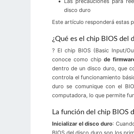
Las precauciones para ree
disco duro
Este artículo responderá estas 
¿Qué es el chip BIOS del 
? El chip BIOS (Basic Input/O
conoce como chip
de firmwar
dentro de un disco duro, que c
controla el funcionamiento bási
duro se comunique con el BIOS
computadora, lo que permite fun
La función del chip BIOS d
Inicializar el disco duro
: Cuando
BIOS del disco duro son los prime