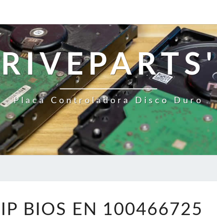
RIVEPARTS'
Placa Controladora Disco Duro
CAMBIE
IP BIOS EN 100466725
EL