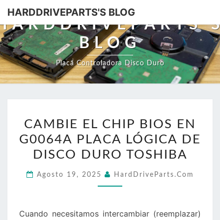
HARDDRIVEPARTS'S BLOG
HARDDRIVEPARTS'
BLOG
Placa Controladora Disco Duro
CAMBIE
CAMBIE EL CHIP BIOS EN
EL
G0064A PLACA LÓGICA DE
CHIP
BIOS
DISCO DURO TOSHIBA
EN
Agosto 19, 2025
HardDriveParts.com
G0064A
PLACA
LÓGICA
Cuando necesitamos intercambiar (reemplazar)
DE