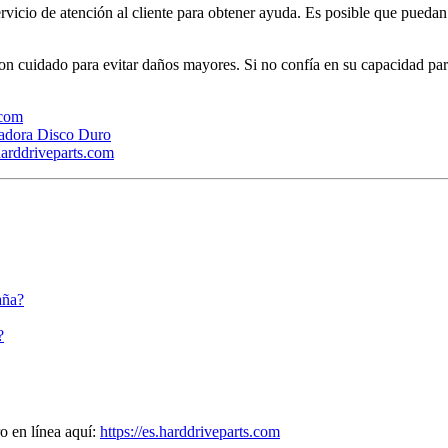
ervicio de atención al cliente para obtener ayuda. Es posible que pueda
con cuidado para evitar daños mayores. Si no confía en su capacidad par
.com
adora Disco Duro
arddriveparts.com
aña?
?
o en línea aquí:
https://es.harddriveparts.com