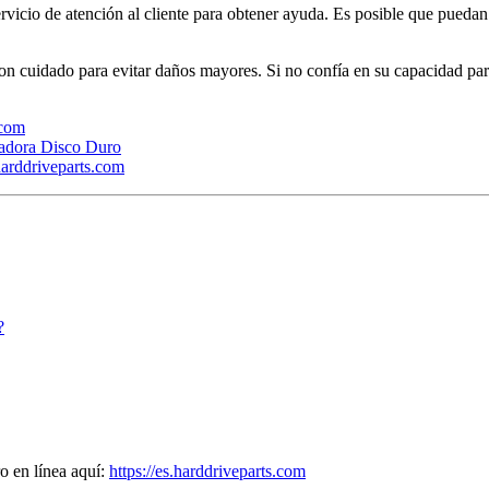
ervicio de atención al cliente para obtener ayuda. Es posible que pueda
con cuidado para evitar daños mayores. Si no confía en su capacidad par
.com
adora Disco Duro
arddriveparts.com
?
o en línea aquí:
https://es.harddriveparts.com